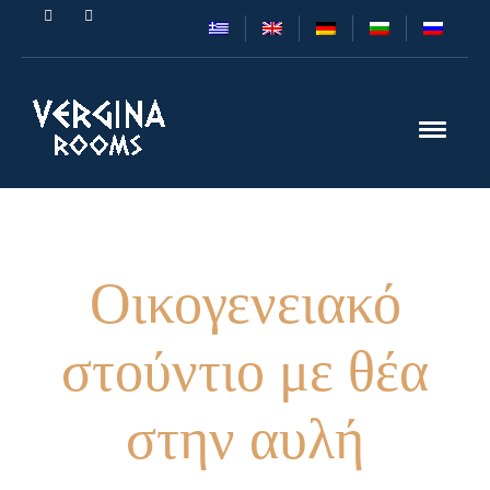
Οικογενειακό
στούντιο με θέα
στην αυλή